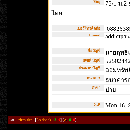
ที่อยู่ :
73/1 ม.2 
ไทย
08826385
เบอร์โทรติดต่อ :
E-mail :
addictpai
ชื่อบัญชี :
นายฤทธิเ
5250244
เลขที่ บัญชี :
ประเภท บัญชี :
ออมทรัพย
ธนาคาร :
ธนาคารกร
สาขา :
ปาย
Mon 16, S
วันที่ :
โดย :
ritthidet
[
Feedback
+2
-0
] [
+0
-0
]