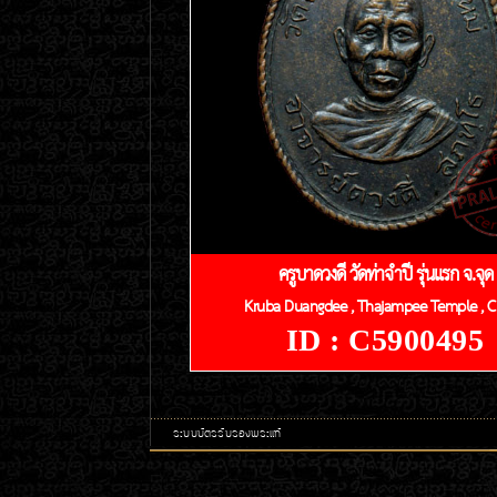
ครูบาดวงดี วัดท่าจำปี รุ่นแรก จ.จุด
Kruba Duangdee , Thajampee Temple , C
ID : C5900495
ระบบบัตรรับรองพระแท้