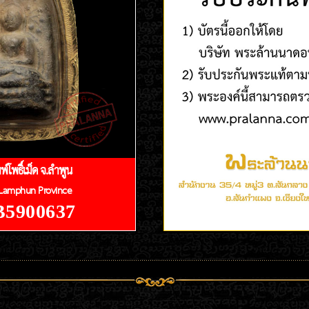
์โพธิ์เม็ด จ.ลำพูน
 Lamphun Province
 B5900637