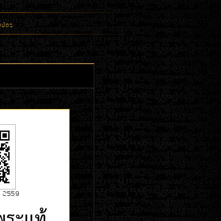
องบัตร
/ 2559